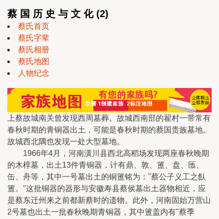
蔡 国 历 史 与 文 化 (2)
蔡氏首页
蔡氏字辈
蔡氏相册
蔡氏地图
人物纪念
上蔡故城南关曾发现西周墓葬。故城西南部的翟村一带常有
春秋时期的青铜器出土，可能是春秋时期的蔡国贵族墓地。
故城西北隅也发现一处大型墓地。
1966年4月，河南潢川县西北高稻场发现两座春秋晚期
的木椁墓，出土13件青铜器，计有鼎、敦、簠、盘、匜、
缶、舟等，其中一号墓出土的铜簠铭为："蔡公子义工之飤
簠。"这批铜器的器形与安徽寿县蔡侯墓出土器物相近，应
是蔡东迁州来之前都新蔡时的遗物。此外，河南固始万营山
2号墓也出土一批春秋晚期青铜器，其中簠盖内有"蔡季