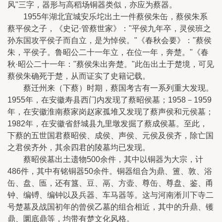
风"三字，器形与高稻场铜器类似，亦应为蔡器。
1955年湖北宜城安乐坨出土一件蔡侯朱缶，蔡侯朱系
蔡平侯之子，《史记·管蔡世家》："平侯九年卒，灵侯班之
孙东国攻平侯子而自立，是为悼侯。"《春秋会要》："蔡侯
朱，平侯子。鲁昭公二十一年立，在位一年，奔楚。"《春
秋·昭公二十一年："蔡侯朱出奔楚。"此缶出土于楚境，可见
蔡侯朱确死于楚，从而证实了史籍记载。
蔡迁州来（下蔡）时期，蔡国考古有一系列重大发现。
1955年，在安徽寿县西门内发现了蔡昭侯墓；1958－1959
年，在安徽淮南蔡家岗赵家孤堆又发现了蔡声侯和元侯墓；
1982年，在安徽省舒城县九里墩发掘了蔡成侯墓。至此，
下蔡的五世国君蔡昭侯、成侯、声侯、元侯及侯齐，除亡国
之君侯齐外，其余四君的陵墓均已发现。
蔡昭侯墓出土遗物500余件，其中以铜器为大宗，计
486件，其中有铭铜器50余件。铜器组合为鼎、簠、敦、浴
缶、盘、匜，还有簋、豆、鬲、方壶、尊缶、尊盘、鉴、甬
钟、编镈、编钟以及兵器、车马器等。这与河南淅川下寺二
号楚墓及战国初年的曾侯乙墓的组合相近，其中的升鼎、镬
鼎、圜底鼎等，均带有楚文化风格。