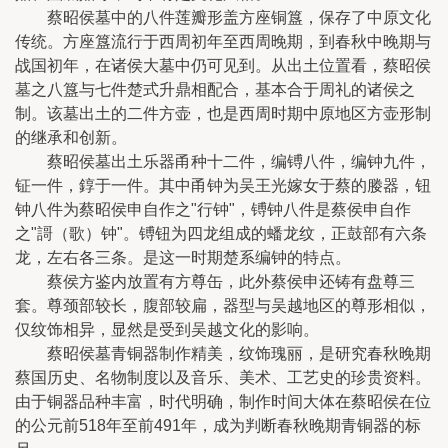
蔡昭侯墓中的八件莲瓣形盖方座铜簋，保存了中原文化
传统。方座簋流行于西周初年至西周晚期，到春秋中晚期与
战国初年，在诸侯大墓中仍可见到。从出土位置看，蔡昭侯
墓之八簋与七件楚式升鼎相配合，基本合于周礼的诸侯之
制。该墓出土的二件方壶，也是西周时期中原地区方壶形制
的继承和创新。
蔡昭侯墓出土乐器甬种十二件，编镈八件，编钟九件，
钲一件，錞于一件。其中甬钟为吴王光嫁女于蔡的媵器，钮
钟八件为蔡昭侯申自作之"行钟"，镈钟八件是蔡侯申自作
之"謌（歌）钟"。镈钮为四龙组成的蟠龙纹，正鼓部有六条
龙，左右各三条。是这一时期楚系编钟的特点。
蔡侯方鉴内放置有方尊缶，此外蔡侯申还铸有盘尊三
套。尊颈部较长，腹部较扁，器型与吴越地区的尊形相似，
仅纹饰相异，显然是受到吴越文化的影响。
蔡昭侯墓青铜器制作精美，纹饰瑰丽，是研究春秋晚期
蔡国历史、名物制度以及音乐、美术、工艺史的珍贵资料。
由于铜器品种丰富，时代明确，制作时间大体在蔡昭侯在位
的公元前518年至前491年，成为判断春秋晚期青铜器的标