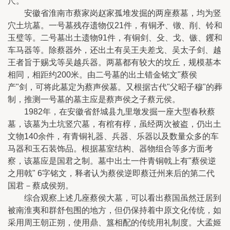
尺。
安徽省淮南市蔡家岗赵家孤堆发掘的两座蔡墓，均为竖
穴土坑墓。一号墓残存遗物仅21件，有铜矛、镦、削、铃和
玉璧等。二号墓出土遗物91件，有铜剑、殳、戈、镞、钁和
车马器等。除蔡器外，还出土有吴王夫差戈、吴太子剑、越
王者旨于赐戈等吴越兵器。两墓都有较大的坟丘，规模基本
相同，相距约200米。由二号墓的出土错金铭文"蔡侯
产"剑，可将此墓定为蔡声侯墓。又根据古代"父昭子穆"的葬
制，推测一号墓的墓主应是蔡声侯之子蔡元侯。
1982年，在安徽省舒城县九里墩发掘一座大型春秋蔡
墓，该墓为土坑竖穴墓，有棺有椁，虽经两次被盗，仍出土
文物140余件，有青铜礼器、兵器、乐器以及数量众多的车
马器和玉石装饰品。根据墓室结构、器物组合等多方面考
察，该墓应是国君之制。墓中出土一件青铜戟上有"蔡侯逆
之用戟" 6字铭文，释者认为蔡侯逆即蔡迁州来后的第二代
国君－蔡成侯朔。
综合观察上述几座蔡侯大墓，可以看出蔡国虽然迁居到
被南淮夷和群舒包围的地方，但仍保持着中原文化传统，如
采用周王朝正朔，使用鼎、簋相配的传统用礼制度。大孟姬