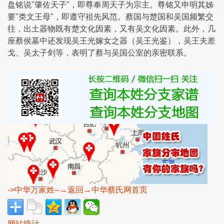
盘铭说"肇佐天子"，即尊奉周天子为宗主。尊铭又申明其姊
要"类文王母"，即遵守祖先风范。蔡国与楚国和吴国频繁交
往，出土器物既有楚文化因素，又有吴文化因素。此外，几
座蔡侯墓中还发现吴王光嫁女之器（吴王光鉴），吴王夫差
戈、吴太子剑等，表明了蔡与吴国公室的亲密联系。
->中华万家姓
--→返回→中华蔡氏网首页
网站统计